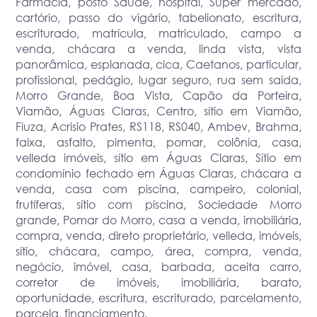
Farmácia, posto Saúde, hospital, Super mercado,
cartório, passo do vigário, tabelionato, escritura,
escriturado, matrícula, matriculado, campo a
venda, chácara a venda, linda vista, vista
panorâmica, esplanada, cica, Caetanos, particular,
profissional, pedágio, lugar seguro, rua sem saída,
Morro Grande, Boa Vista, Capão da Porteira,
Viamão, Águas Claras, Centro, sítio em Viamão,
Fiuza, Acrisio Prates, RS118, RS040, Ambev, Brahma,
faixa, asfalto, pimenta, pomar, colônia, casa,
velleda imóveis, sítio em Águas Claras, Sítio em
condomínio fechado em Águas Claras, chácara a
venda, casa com piscina, campeiro, colonial,
frutíferas, sítio com piscina, Sociedade Morro
grande, Pomar do Morro, casa a venda, imobiliária,
compra, venda, direto proprietário, velleda, imóveis,
sítio, chácara, campo, área, compra, venda,
negócio, imóvel, casa, barbada, aceita carro,
corretor de imóveis, imobiliária, barato,
oportunidade, escritura, escriturado, parcelamento,
parcela, financiamento.